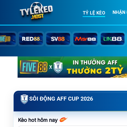
Bỏ
qua
NHẬN 
TỶ LỆ KÈO
nội
dung
SÔI ĐỘNG AFF CUP 2026
Kèo hot hôm nay