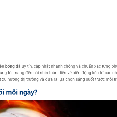
1.15
0.95
1.37
1.5
8.5
0.67
0.85
0.53
0/0.5
U
0.65
0.77
0.72
4.5
7.5
1.20
1.02
1.00
0/0.5
U
1.00
0.97
0.90
0
2.5/3
9.5
kèo bóng đá
uy tín, cập nhật nhanh chóng và chuẩn xác từng phú
0.80
0.82
0.80
U
ng tôi mang đến cái nhìn toàn diện về biến động kèo từ các nh
xu hướng thị trường và đưa ra lựa chọn sáng suốt trước mỗi t
0.90
1.00
0.72
1
2.5
9.5
dõi mỗi ngày?
0.90
0.80
1.00
U