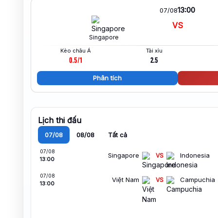
13:00
07/08
VS
Singapore
Kèo châu Á
Tài xỉu
0.5/1
2.5
Phân tích
Lịch thi đấu
07/08
08/08
Tất cả
07/08
Singapore
Indonesia
VS
13:00
07/08
Việt Nam
Campuchia
VS
13:00