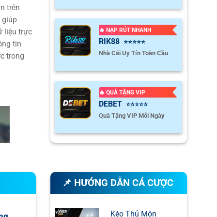
n trên
2.05
n giúp
8.50
🔥 NẠP RÚT NHANH
liệu trực
2.05
RIK88
⭐⭐⭐⭐⭐
ông tin
Nhà Cái Uy Tín Toàn Cầu
c trong
1.72
4.00
4.00
🔥 QUÀ TẶNG VIP
DEBET
⭐⭐⭐⭐⭐
Quà Tặng VIP Mỗi Ngày
1.75
3.70
3.60
📌 HƯỚNG DẪN CÁ CƯỢC
2.15
2.80
Kèo Thủ Môn
3.30
ảng