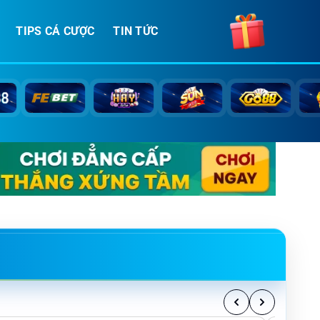
TIPS CÁ CƯỢC
TIN TỨC