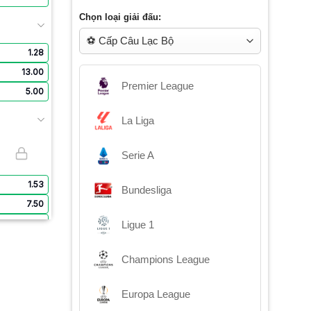
Chọn loại giải đấu:
1.28
13.00
Premier League
5.00
La Liga
Serie A
1.53
Bundesliga
7.50
3.60
Ligue 1
2.25
Champions League
3.40
3.10
Europa League