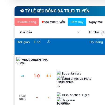
31/07
13:00
⚽️ TỶ LỆ KÈO BÓNG ĐÁ TRỰC TUYẾN
31/07
10:00
Xem bóng
Kèo trực tuyến
Hôm nay
Ngày mai
28/07
Giải đấu
TL Thập p
13:00
28/07
Thời gian
Tỉ số
Đội bóng
10:00
27/07
13:30
VĐQG ARGENTINA
27/07
11:00
Boca Juniors
25/07
1
-
0
4
-
2
73
'
13:00
Estudiantes La Plata
25/07
10:00
Club Atletico Tigre
06/08
24/07
-
-
00:15
13:30
Belgrano