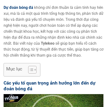
Dự đoán bóng đá
không chỉ đơn thuần là cảm tính hay hên
xui, mà là cả một quá trình tổng hợp thông tin, phân tích dữ
liệu và đánh giá yếu tố chuyên môn. Trong thời đại công
nghệ hiện nay, người chơi hoàn toàn có thể áp dụng các
chiến thuật khoa học, kết hợp với các công cụ phân tích
hiện đại để đưa ra những nhận định kèo nhà cái chính xác
nhất. Bài viết này của
Tylekeo
sẽ giúp bạn hiểu rõ cách
thức hoạt động, từ lý thuyết đến thực tiễn, giúp bạn tăng cơ
hội chiến thắng khi tham gia cá cược thể thao.
Mục lục
Các yếu tố quan trọng ảnh hưởng lớn đến dự
đoán bóng đá