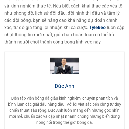
và kinh nghiệm thực tế. Nếu biết cách khai thác các yếu tố
như phong độ, lịch sử đối đầu, đội hình thi đấu và tâm lý
các đội bóng, bạn sẽ nâng cao khả năng dự đoán chính
xác, từ đó gia tăng lợi nhuận khi cá cược.
Tylekeo
luôn cập
nhật thông tin mới nhất, giúp bạn hoàn toàn có thể trở
thành người chơi thành công trong lĩnh vực này.
Đức Anh
Biên tập viên bóng đá giàu kinh nghiệm, chuyên phân tích và
bình luận các giải đấu hàng đầu. Với lối viết sắc bén cùng tư duy
chiến thuật sâu rộng, Đức Anh luôn mang đến những góc nhìn
mới mẻ, chuẩn xác và cập nhật nhanh chóng những biến động
nóng hổi trong thế giới bóng đá.