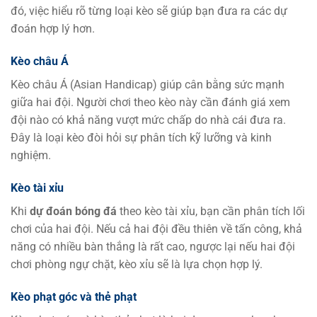
đó, việc hiểu rõ từng loại kèo sẽ giúp bạn đưa ra các dự
đoán hợp lý hơn.
Kèo châu Á
Kèo châu Á (Asian Handicap) giúp cân bằng sức mạnh
giữa hai đội. Người chơi theo kèo này cần đánh giá xem
đội nào có khả năng vượt mức chấp do nhà cái đưa ra.
Đây là loại kèo đòi hỏi sự phân tích kỹ lưỡng và kinh
nghiệm.
Kèo tài xỉu
Khi
dự đoán bóng đá
theo kèo tài xỉu, bạn cần phân tích lối
chơi của hai đội. Nếu cả hai đội đều thiên về tấn công, khả
năng có nhiều bàn thắng là rất cao, ngược lại nếu hai đội
chơi phòng ngự chặt, kèo xỉu sẽ là lựa chọn hợp lý.
Kèo phạt góc và thẻ phạt