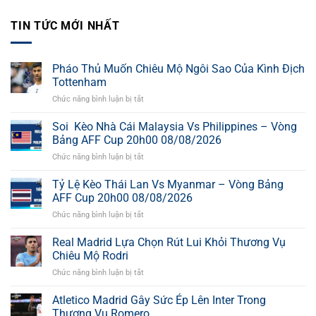
TIN TỨC MỚI NHẤT
Pháo Thủ Muốn Chiêu Mộ Ngôi Sao Của Kình Địch
Tottenham
Chức năng bình luận bị tắt
ở
Pháo
Thủ
Soi Kèo Nhà Cái Malaysia Vs Philippines – Vòng
Muốn
Bảng AFF Cup 20h00 08/08/2026
Chiêu
Chức năng bình luận bị tắt
ở
Mộ
Soi
Ngôi
Kèo
Tỷ Lệ Kèo Thái Lan Vs Myanmar – Vòng Bảng
Sao
Nhà
Của
AFF Cup 20h00 08/08/2026
Cái
Kình
Chức năng bình luận bị tắt
ở
Malaysia
Địch
Tỷ
Vs
Tottenham
Lệ
Real Madrid Lựa Chọn Rút Lui Khỏi Thương Vụ
Philippines
Kèo
–
Chiêu Mộ Rodri
Thái
Vòng
Chức năng bình luận bị tắt
ở
Lan
Bảng
Real
Vs
AFF
Madrid
Atletico Madrid Gây Sức Ép Lên Inter Trong
Myanmar
Cup
Lựa
–
Thương Vụ Romero
20h00