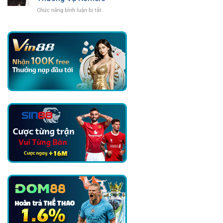
Chọn
Vòng
08/08/2026
Chức năng bình luận bị tắt
ở
Rút
Bảng
Atletico
Lui
AFF
Madrid
Khỏi
Cup
Gây
Thương
20h00
Sức
Vụ
08/08/2026
Ép
Chiêu
Lên
Mộ
Inter
Rodri
Trong
Thương
Vụ
Romero