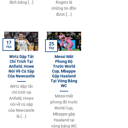
địch bằng [...]
Rogers là
những tin đồn
được [...]
17
25
Th3
Th2
Wirtz Dập Tắt
Messi Mất
Chỉ Trích Tại
Phong Độ
Anfield, Howe
Trước World
Nói Về Cú Sập
Cup, Mbappe
Của Newcastle
Gặp Haaland
Tại Vòng Bảng
WC
Wirtz dập tắt
chỉ trích tại
Messi mất
Anfield, Howe
phong độ trước
nói về cú sập
World Cup,
của Newcastle
Mbappe gặp
là [...]
Haaland tại
vòng bảng WC