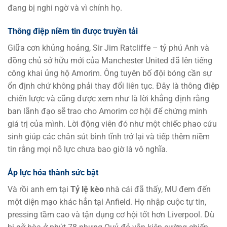
đang bị nghi ngờ và vì chính họ.
Thông điệp niềm tin được truyền tải
Giữa cơn khủng hoảng, Sir Jim Ratcliffe – tỷ phú Anh và
đồng chủ sở hữu mới của Manchester United đã lên tiếng
công khai ủng hộ Amorim. Ông tuyên bố đội bóng cần sự
ổn định chứ không phải thay đổi liên tục. Đây là thông điệp
chiến lược và cũng được xem như là lời khẳng định rằng
ban lãnh đạo sẽ trao cho Amorim cơ hội để chứng minh
giá trị của mình. Lời động viên đó như một chiếc phao cứu
sinh giúp các chân sút bình tĩnh trở lại và tiếp thêm niềm
tin rằng mọi nỗ lực chưa bao giờ là vô nghĩa.
Áp lực hóa thành sức bật
Và rồi anh em tại
Tỷ lệ kèo
nhà cái đã thấy, MU đem đến
một diện mạo khác hẳn tại Anfield. Họ nhập cuộc tự tin,
pressing tầm cao và tận dụng cơ hội tốt hơn Liverpool. Dù