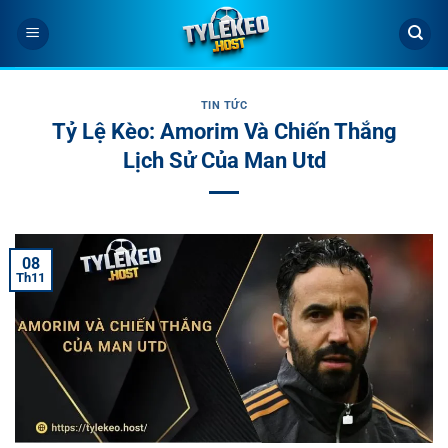
Bỏ
qua
nội
dung
TIN TỨC
Tỷ Lệ Kèo: Amorim Và Chiến Thắng
Lịch Sử Của Man Utd
08
Th11