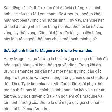
Sau tiếng còi kết thúc, khán đài Anfield chứng kiến hình
ảnh các cầu thủ MU ôm chầm lấy Amorim, khoảnh khắc
như một biểu tượng cho sự tái sinh. Tuy vậy, Manchester
United đã từng nhiều lần bùng nổ nhất thời rồi lại rơi vào
vũng lầy thất vọng. Câu hỏi đặt ra đó là liệu chiến thắng
này là bước ngoặt thật hay chỉ là một bình minh giả?
Sức bật tinh thần từ Maguire và Bruno Fernandes
Harry Maguire, người từng là biểu tượng của sự chỉ trích đã
hóa người hùng với bàn thắng quyết định. Trong khi đó,
Bruno Fernandes thi đấu như một nhạc trưởng, dẫn dắt
nhịp độ trận đấu và truyền năng lượng chiến đấu cho đồng
đội. Theo
Ty le keo nha cai
, MU đang dần khôi phục thứ
mà họ thiếu bấy lâu chính là tinh thần gắn kết và sự tự tin
tập thể. Sự hòa quyện giữa kinh nghiệm của Maguire và
tầm ảnh hưởng của Bruno là điểm tựa quý giá cho hành
trình tái thiết của Amorim.