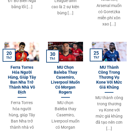
ĐT Bờ Biển Ngà
League đỉnh
Arsenal muốn
bằng lối [...]
cao là 2 sự kiện
có Goretzka
bùng [...]
miễn phí xôn
xao [...]
25
20
30
Th7
Th7
Th1
Ferra Torres
MU Chọn
MU Thành
Hóa Người
Baleba Thay
Công Trong
Hùng, Giúp Tây
Casemiro,
Thương Vụ
Ban Nha Trở
Liverpool Muốn
Kone Với Mức
Thành Nhà Vô
Có Morgan
Giá Khủng
Địch
Rogers
MU thành công
Ferra Torres
MU chọn
trong thương
hóa người
Baleba thay
vụ Kone với
hùng, giúp Tây
Casemiro,
mức giá khủng
Ban Nha trở
Liverpool muốn
đã tạo nên cơn
thành nhà vô
có Morgan
[...]