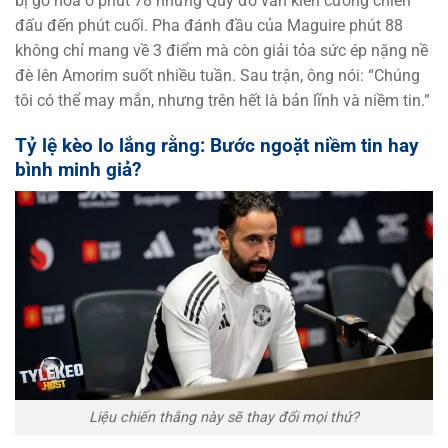
bị gỡ hòa ở phút 78 nhưng Quỷ đỏ vẫn kiên cường chiến
đấu đến phút cuối. Pha đánh đầu của Maguire phút 88
không chỉ mang về 3 điểm mà còn giải tỏa sức ép nặng nề
đè lên Amorim suốt nhiều tuần. Sau trận, ông nói: “Chúng
tôi có thể may mắn, nhưng trên hết là bản lĩnh và niềm tin.”
Tỷ lệ kèo lo lắng rằng: Bước ngoặt niềm tin hay
bình minh giả?
Liệu chiến thắng này sẽ thay đổi mọi thứ?