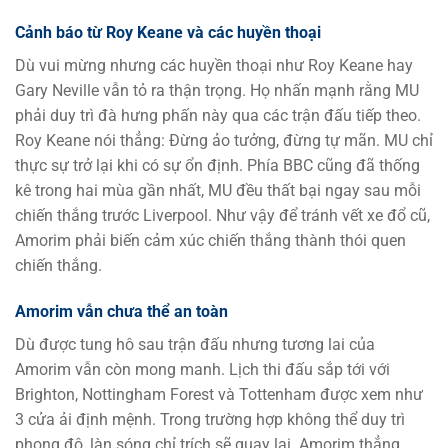
Cảnh báo từ Roy Keane và các huyền thoại
Dù vui mừng nhưng các huyền thoại như Roy Keane hay
Gary Neville vẫn tỏ ra thận trọng. Họ nhấn mạnh rằng MU
phải duy trì đà hưng phấn này qua các trận đấu tiếp theo.
Roy Keane nói thẳng: Đừng ảo tưởng, đừng tự mãn. MU chỉ
thực sự trở lại khi có sự ổn định. Phía BBC cũng đã thống
kê trong hai mùa gần nhất, MU đều thất bại ngay sau mỗi
chiến thắng trước Liverpool. Như vậy để tránh vết xe đổ cũ,
Amorim phải biến cảm xúc chiến thắng thành thói quen
chiến thắng.
Amorim vẫn chưa thể an toàn
Dù được tung hô sau trận đấu nhưng tương lai của
Amorim vẫn còn mong manh. Lịch thi đấu sắp tới với
Brighton, Nottingham Forest và Tottenham được xem như
3 cửa ải định mệnh. Trong trường hợp không thể duy trì
phong độ, làn sóng chỉ trích sẽ quay lại. Amorim thẳng