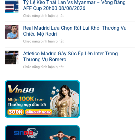
Kèo
Tỷ Lệ Kèo Thái Lan Vs Myanmar – Vòng Bảng
Sao
Nhà
Của
AFF Cup 20h00 08/08/2026
Cái
Kình
Chức năng bình luận bị tắt
ở
Malaysia
Địch
Tỷ
Vs
Tottenham
Lệ
Real Madrid Lựa Chọn Rút Lui Khỏi Thương Vụ
Philippines
Kèo
–
Chiêu Mộ Rodri
Thái
Vòng
Chức năng bình luận bị tắt
ở
Lan
Bảng
Real
Vs
AFF
Madrid
Atletico Madrid Gây Sức Ép Lên Inter Trong
Myanmar
Cup
Lựa
–
Thương Vụ Romero
20h00
Chọn
Vòng
08/08/2026
Chức năng bình luận bị tắt
ở
Rút
Bảng
Atletico
Lui
AFF
Madrid
Khỏi
Cup
Gây
Thương
20h00
Sức
Vụ
08/08/2026
Ép
Chiêu
Lên
Mộ
Inter
Rodri
Trong
Thương
Vụ
Romero