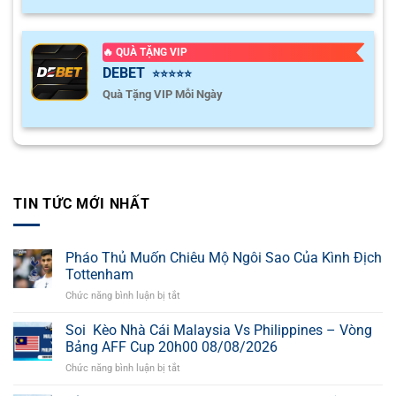
🔥 QUÀ TẶNG VIP
DEBET
⭐⭐⭐⭐⭐
Quà Tặng VIP Mỗi Ngày
TIN TỨC MỚI NHẤT
Pháo Thủ Muốn Chiêu Mộ Ngôi Sao Của Kình Địch
Tottenham
Chức năng bình luận bị tắt
ở
Pháo
Thủ
Soi Kèo Nhà Cái Malaysia Vs Philippines – Vòng
Muốn
Bảng AFF Cup 20h00 08/08/2026
Chiêu
Chức năng bình luận bị tắt
ở
Mộ
Soi
Ngôi