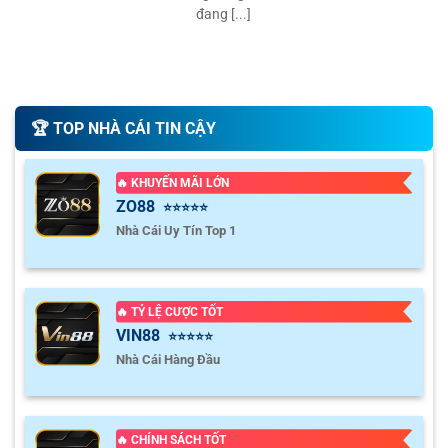
đang [...]
🏆️ TOP NHÀ CÁI TIN CẬY
🔥 KHUYẾN MÃI LỚN
ZO88
⭐⭐⭐⭐⭐
Nhà Cái Uy Tín Top 1
🔥 TỶ LỆ CƯỢC TỐT
VIN88
⭐⭐⭐⭐⭐
Nhà Cái Hàng Đầu
🔥 CHÍNH SÁCH TỐT