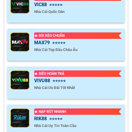
VIC88
⭐⭐⭐⭐⭐
Nhà Cái Quốc Dân
🔥 SOI KÈO CHUẨN
MAX79
⭐⭐⭐⭐⭐
Nhà Cái Top Đầu Châu Âu
🔥 SIÊU HOÀN TRẢ
VIVU88
⭐⭐⭐⭐⭐
Nhà Cái Ưu Đãi Tốt Nhất
🔥 NẠP RÚT NHANH
RIK88
⭐⭐⭐⭐⭐
Nhà Cái Uy Tín Toàn Cầu