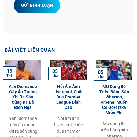
GỬI BÌNH LUẬN
BÀI VIẾT LIÊN QUAN
15
05
05
Th6
Th3
Th2
Yan Diomande
Nỗi Ám Ảnh
MU Dùng 80
Gây Ấn Tượng
Liverpool, Cuộc
Triệu Bảng Săn
Khi Ra Sân
Đua Premier
Wharton,
Cùng ĐT Bờ
League Đỉnh
Arsenal Muốn
Biển Ngà
Cao
Có Goretzka
Miễn Phí
Yan Diomande
Nỗi ám ảnh
MU dùng 80
gây ấn tượng
Liverpool, cuộc
triệu bảng săn
khi ra sân cùng
đua Premier
Wharton,