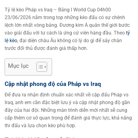
Tỷ lệ kèo Pháp vs Iraq – Bảng I World Cup 04h00
23/06/2026 nằm trong top những kèo đấu có sự chênh
lệch lớn nhất vòng bảng. Đương kim Á quân thế giới bước
vào giải đấu với tư cách là ứng cử viên hàng đầu. Theo
tỷ
lệ kèo
, đại diện châu Âu không có lý do gì để sảy chân
trước đối thủ được đánh giá thấp hơn.
Mục lục
Cập nhật phong độ của Pháp vs Iraq
Để đưa ra nhận định chuẩn xác nhất về cặp đấu Pháp vs
Iraq, anh em cần đặc biệt lưu ý và cập nhật phong độ gần
đây của hai đội. Những màn trình diễn mới nhất sẽ cung
cấp thêm cơ sở quan trọng để đánh giá thực lực, khả năng
thi đấu và lựa chọn kèo phù hợp.