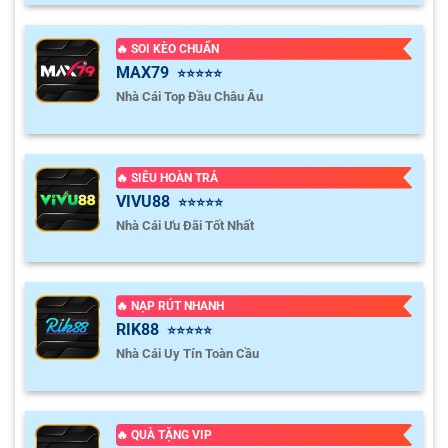
🔥 SOI KÈO CHUẨN
MAX79
⭐⭐⭐⭐⭐
Nhà Cái Top Đầu Châu Âu
🔥 SIÊU HOÀN TRẢ
VIVU88
⭐⭐⭐⭐⭐
Nhà Cái Ưu Đãi Tốt Nhất
🔥 NẠP RÚT NHANH
RIK88
⭐⭐⭐⭐⭐
Nhà Cái Uy Tín Toàn Cầu
🔥 QUÀ TẶNG VIP