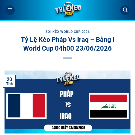
Bỏ
qua
nội
dung
SOI KÈO WORLD CUP 2026
Tỷ Lệ Kèo Pháp Vs Iraq – Bảng I
World Cup 04h00 23/06/2026
20
Th6