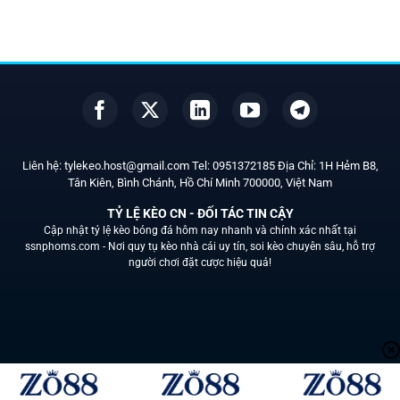
Liên hệ:
tylekeo.host@gmail.com
Tel:
0951372185
Địa Chỉ: 1H Hẻm B8,
Tân Kiên, Bình Chánh, Hồ Chí Minh
700000
, Việt Nam
TỶ LỆ KÈO CN - ĐỐI TÁC TIN CẬY
Cập nhật tỷ lệ kèo bóng đá hôm nay nhanh và chính xác nhất tại
ssnphoms.com -
Nơi quy tụ kèo nhà cái uy tín, soi kèo chuyên sâu, hỗ trợ
người chơi đặt cược hiệu quả!
Liên Hệ
Chính sách bảo mật
Soi kèo
Nhà cái uy tín
Tin Tức