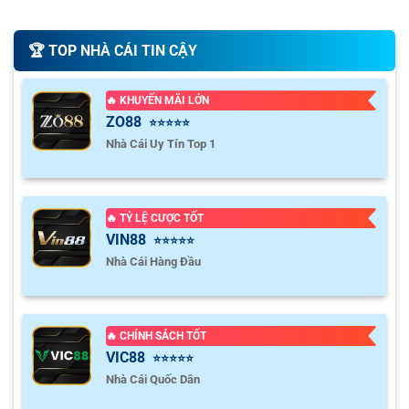
🏆️ TOP NHÀ CÁI TIN CẬY
🔥 KHUYẾN MÃI LỚN
ZO88
⭐⭐⭐⭐⭐
Nhà Cái Uy Tín Top 1
🔥 TỶ LỆ CƯỢC TỐT
VIN88
⭐⭐⭐⭐⭐
Nhà Cái Hàng Đầu
🔥 CHÍNH SÁCH TỐT
VIC88
⭐⭐⭐⭐⭐
Nhà Cái Quốc Dân